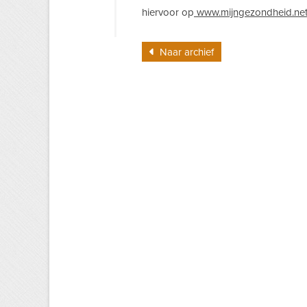
hiervoor op
www.mijngezondheid.ne
Naar archief