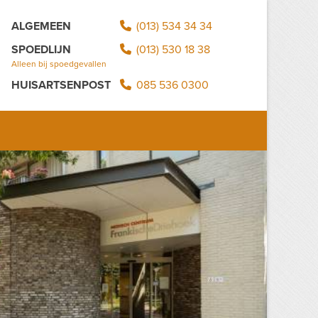
ALGEMEEN
(013) 534 34 34
SPOEDLIJN
(013) 530 18 38
Alleen bij spoedgevallen
HUISARTSENPOST
085 536 0300