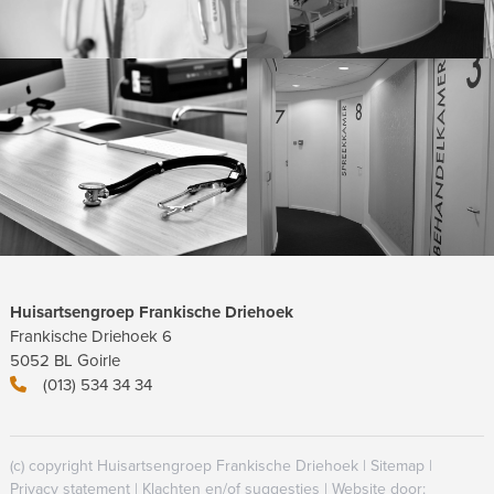
Huisartsengroep Frankische Driehoek
Frankische Driehoek 6
5052 BL Goirle
(013) 534 34 34
(c) copyright Huisartsengroep Frankische Driehoek |
Sitemap
|
Privacy statement
|
Klachten en/of suggesties
| Website door: